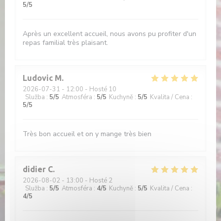
5
/5
Après un excellent accueil, nous avons pu profiter d'un
repas familial très plaisant.
Ludovic
M
2026-07-31
- 12:00 - Hosté 10
Služba
:
5
/5
Atmosféra
:
5
/5
Kuchyně
:
5
/5
Kvalita / Cena
:
5
/5
Très bon accueil et on y mange très bien
didier
C
2026-08-02
- 13:00 - Hosté 2
Služba
:
5
/5
Atmosféra
:
4
/5
Kuchyně
:
5
/5
Kvalita / Cena
:
4
/5