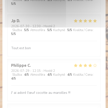
Služba
:
5
/5
Atmosféra
:
5
/5
Kuchyně
:
5
/5
Kvalita / Cena
:
5
/5
Jp
D
2026-07-30
- 12:30 - Hosté 2
Služba
:
5
/5
Atmosféra
:
5
/5
Kuchyně
:
5
/5
Kvalita / Cena
:
5
/5
Tout est bon
Philippe
C
2026-07-29
- 12:15 - Hosté 2
Služba
:
4
/5
Atmosféra
:
4
/5
Kuchyně
:
4
/5
Kvalita / Cena
:
4
/5
J' ai adoré l'œuf cocotte au maroilles !!!