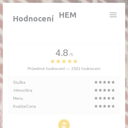
Panel pro správu cookies
L'ÉTABLE DE HEM
Hodnocení
4.8
/5
Průměrné hodnocení —
2502 hodnoceni
Služba
Atmosféra
Menu
Kvalita/Cena