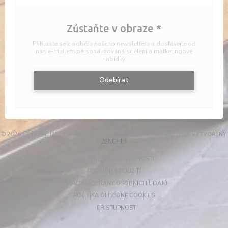
Zůstaňte v obraze
*
Přihlaste se k odběru našeho newsletteru a dostávejte od
nás e-mailem personalizovaná sdělení a marketingové
nabídky.
Odebírat
© 2026 L'ÉTABLE DE HEM — WEBOVÉ STRÁNKY RESTAURACE BYLY VYTVOŘENY
((OTEVŘE SE V NOVÉM OKNĚ))
ZENCHEF
((OTEVŘE SE V NOVÉM OKN
ODMÍTNUTÍ ODPOVĚDNOSTI
((OTEVŘE SE V NOVÉM OKNĚ))
PODMÍNKY POUŽITÍ
((OTEVŘE SE V NOVÉM
ZÁSADY OCHRANY OSOBNÍCH ÚDAJŮ
((OTEVŘE SE V NOVÉM OKN
POLITIKA OHLEDNĚ COOKIES
((OTEVŘE SE V NOVÉM OKNĚ))
PRISTUPNOST