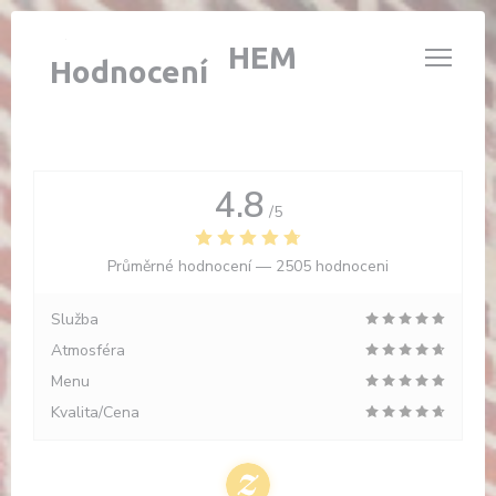
Panel pro správu cookies
L'ÉTABLE DE HEM
Hodnocení
4.8
/5
Průměrné hodnocení —
2505 hodnoceni
Služba
Atmosféra
Menu
Kvalita/Cena