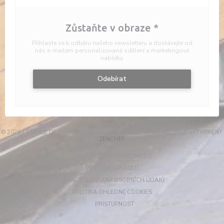
Zůstaňte v obraze
*
Přihlaste se k odběru našeho newsletteru a dostávejte od
nás e-mailem personalizovaná sdělení a marketingové
nabídky.
Odebírat
© 2026 L'ÉTABLE DE HEM — WEBOVÉ STRÁNKY RESTAURACE BYLY VYTVOŘENY
((OTEVŘE SE V NOVÉM OKNĚ))
ZENCHEF
((OTEVŘE SE V NOVÉM OKN
ODMÍTNUTÍ ODPOVĚDNOSTI
((OTEVŘE SE V NOVÉM OKNĚ))
PODMÍNKY POUŽITÍ
((OTEVŘE SE V NOVÉM
ZÁSADY OCHRANY OSOBNÍCH ÚDAJŮ
((OTEVŘE SE V NOVÉM OKN
POLITIKA OHLEDNĚ COOKIES
((OTEVŘE SE V NOVÉM OKNĚ))
PRISTUPNOST