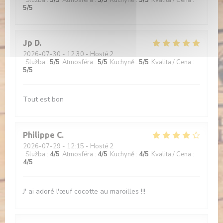
Služba
:
5
/5
Atmosféra
:
5
/5
Kuchyně
:
5
/5
Kvalita / Cena
:
5
/5
Jp
D
2026-07-30
- 12:30 - Hosté 2
Služba
:
5
/5
Atmosféra
:
5
/5
Kuchyně
:
5
/5
Kvalita / Cena
:
5
/5
Tout est bon
Philippe
C
2026-07-29
- 12:15 - Hosté 2
Služba
:
4
/5
Atmosféra
:
4
/5
Kuchyně
:
4
/5
Kvalita / Cena
:
4
/5
J' ai adoré l'œuf cocotte au maroilles !!!