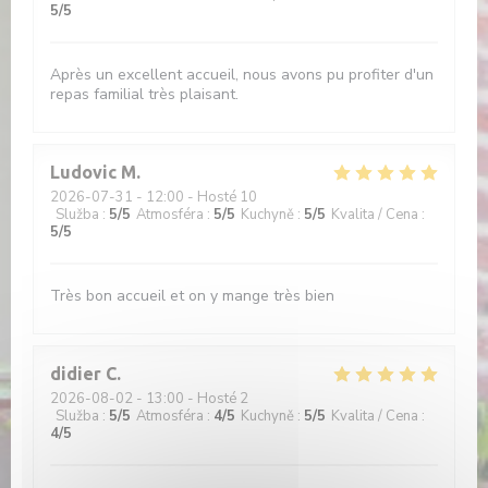
5
/5
Après un excellent accueil, nous avons pu profiter d'un
repas familial très plaisant.
Ludovic
M
2026-07-31
- 12:00 - Hosté 10
Služba
:
5
/5
Atmosféra
:
5
/5
Kuchyně
:
5
/5
Kvalita / Cena
:
5
/5
Très bon accueil et on y mange très bien
didier
C
2026-08-02
- 13:00 - Hosté 2
Služba
:
5
/5
Atmosféra
:
4
/5
Kuchyně
:
5
/5
Kvalita / Cena
:
4
/5