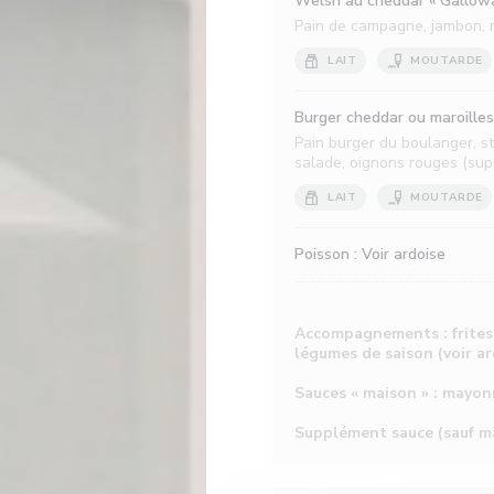
Welsh au cheddar « Galloway
Pain de campagne, jambon, m
LAIT
MOUTARDE
Burger cheddar ou maroilles 
Pain burger du boulanger, s
salade, oignons rouges (sup
LAIT
MOUTARDE
Poisson : Voir ardoise
Accompagnements : frites «
légumes de saison (voir ar
Sauces « maison » : mayon
Supplément sauce (sauf ma