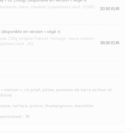
 » XL (300g) (disponible en version « végé »)
outarde, bière, cheddar (supplément œuf : 0,50€)
20,50 EUR
(disponible en version « végé »)
teak 150g (origine France), fromage, sauce maison,
18,00 EUR
plément lard : 2€)
 maison », riz pilaf, pâtes, pommes de terre au four et
doise)
naise, tartare, poivre, champignons, maroilles
yonnaise) : 2€