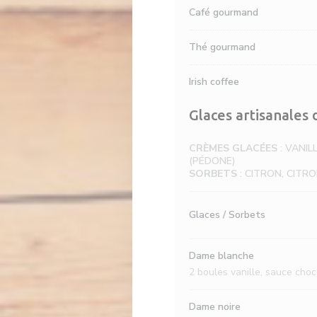
Café gourmand
Thé gourmand
Irish coffee
Glaces artisanales
CRÈMES GLACÉES
: VANIL
(PÉDONE)
SORBETS
: CITRON, CITR
Glaces / Sorbets
Dame blanche
2 boules vanille, sauce choc
Dame noire