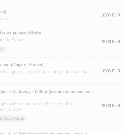
nce)
16,00 EUR
gnons
re et au pain d'épice
uts de France
18,00 EUR
DE
 non (Origine : France)
18,00 EUR
de, oignons, cornichons, câpres, tabasco, sauce
dar « Galloway » (200g) (disponible en version «
gne, jambon, moutarde, bière, cheddar
18,00 EUR
uf : 0,50€)
MOUTARDE