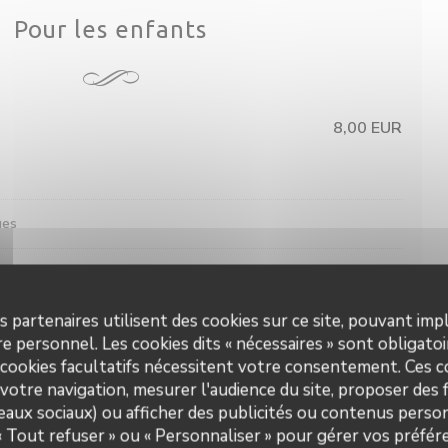
Pour les enfants
8,00 EUR
ues
s partenaires utilisent des cookies sur ce site, pouvant impl
e personnel. Les cookies dits « nécessaires » sont obligatoir
 cookies facultatifs nécessitent votre consentement. Ces co
votre navigation, mesurer l'audience du site, proposer des f
seaux sociaux) ou afficher des publicités ou contenus person
rites, pâtes, riz, légumes de saison
 « Tout refuser » ou « Personnaliser » pour gérer vos préfé
L'étable de Hem