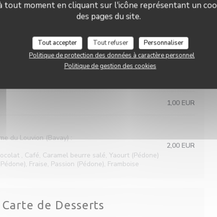
 à tout moment en cliquant sur l'icône représentant un coo
ts
des pages du site.
du
3,00 EUR
Tout accepter
Tout refuser
Personnaliser
3,00 EUR
Politique de protection des données à caractère personnel
Politique de gestion des cookies
0,50 EUR
1,00 EUR
rme du Louvion (Bavay) :
2,00 EUR
ocolat , Café, Caramel beurre salé, Yaourt (Pédone)
 (Pédone), Fraise, Passion (Pédone), Framboise
Carte de Desserts