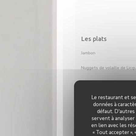
Les plats
Jambon
Nuggets de volaille de Licq
Steak haché
Le restaurant et se
Mini burger
données à caractèr
défaut. D'autres
Mini welsh
servent à analyser 
en lien avec les ré
Accompagnement au choix : f
« Tout accepter »,