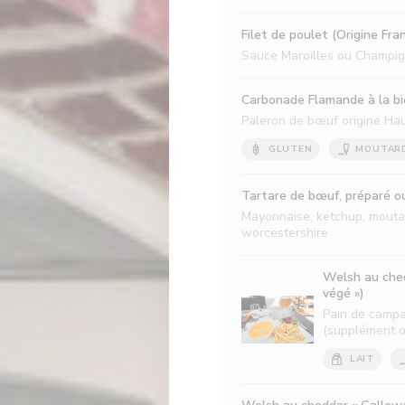
Filet de poulet (Origine Fra
Sauce Maroilles ou Champi
Carbonade Flamande à la biè
Paleron de bœuf origine Ha
GLUTEN
MOUTAR
Tartare de bœuf, préparé ou
Mayonnaise, ketchup, moutar
worcestershire
Welsh au ched
végé »)
Pain de campa
(supplément œ
LAIT