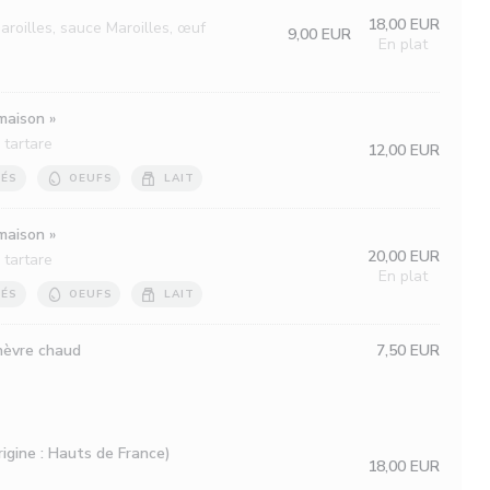
18,00 EUR
roilles, sauce Maroilles, œuf
9,00 EUR
En plat
maison »
 tartare
12,00 EUR
CÉS
OEUFS
LAIT
maison »
20,00 EUR
 tartare
En plat
CÉS
OEUFS
LAIT
chèvre chaud
7,50 EUR
igine : Hauts de France)
18,00 EUR