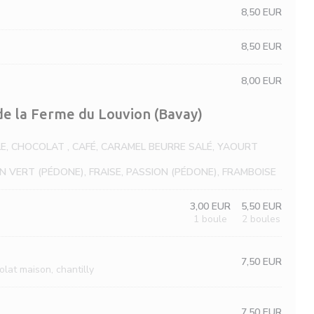
8,50 EUR
8,50 EUR
8,00 EUR
 de la Ferme du Louvion (Bavay)
LE, CHOCOLAT , CAFÉ, CARAMEL BEURRE SALÉ, YAOURT
ON VERT (PÉDONE), FRAISE, PASSION (PÉDONE), FRAMBOISE
3,00 EUR
5,50 EUR
1 boule
2 boules
7,50 EUR
olat maison, chantilly
7,50 EUR