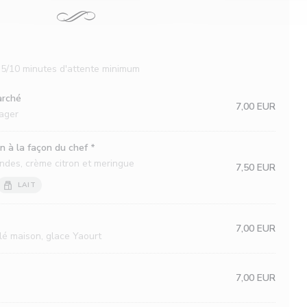
r 5/10 minutes d'attente minimum
arché
7,00 EUR
mager
n à la façon du chef *
ndes, crème citron et meringue
7,50 EUR
LAIT
7,00 EUR
lé maison, glace Yaourt
7,00 EUR