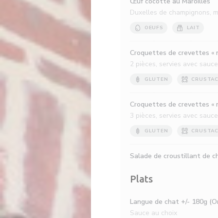
Œuf cocotte au Maroilles
Duxelles de champignons, ma
OEUFS
LAIT
Croquettes de crevettes « 
2 pièces, servies avec sauce
GLUTEN
CRUSTA
Croquettes de crevettes « 
3 pièces, servies avec sauce
GLUTEN
CRUSTA
Salade de croustillant de 
Plats
Langue de chat +/- 180g (Or
Sauce au choix