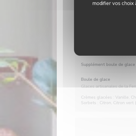
modifier vos choix
Les Desserts Enfan
Mini brioche façon pain per
Mini moelleux chocolat
Supplément chantilly
Supplément boule de glace
Boule de glace
Glaces artisanales de la Fe
Crèmes glacées : Vanille, Ch
Sorbets : Citron, Citron vert