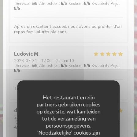
Service
:
5
/5
Atmosfeer
:
5
/5
Keuken
:
5
/5
Kwaliteit / Prijs
:
5
/5
Après un excellent accueil, nous avons pu profiter d'un
repas familial très plaisant.
Ludovic
M
2026-07-31
- 12:00 - Gasten 10
Service
:
5
/5
Atmosfeer
:
5
/5
Keuken
:
5
/5
Kwaliteit / Prijs
:
5
/5
Très bon accueil et on y mange très bien
Het restaurant en zijn
partners gebruiken cookies
didier
C
op deze site, wat kan leiden
2026-08-02
- 13:00 - Gasten 2
tot de verzameling van
Service
:
5
/5
Atmosfeer
:
4
/5
Keuken
:
5
/5
Kwaliteit / Prijs
:
persoonsgegevens.
4
/5
'Noodzakelijke' cookies zijn