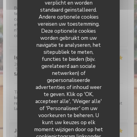
verplicht en worden
Belle déco bois, briques rouges et cour pavée. Grande
standaard geïnstalleerd.
terrasse ombragée . Service aux petits soins. Belle
Andere optionele cookies
carte de bieres(très) locales. Et les plats sont copieux
vereisen uw toestemming.
et savoureux. Si vou sortez déçus de l'Etable de Hem,
n'allez plus jamais au resto, plus rien ne vous
Deze optionele cookies
conviendra!!!
worden gebruikt om uw
navigatie te analyseren, het
sitepubliek te meten,
Isabelle
C
functies te bieden (bijv.
2026-08-01
- 19:15 - Gasten 2
gerelateerd aan sociale
Service
:
5
/5
Atmosfeer
:
5
/5
Keuken
:
5
/5
Kwaliteit / Prijs
:
netwerken) of
5
/5
gepersonaliseerde
L'étable de Hem
advertenties of inhoud weer
Très bon moment, avec un accueil irréprochable et
te geven. Klik op 'OK,
bienveillant Croquettes de crevettes délicieuses, je
accepteer alle', 'Weiger alle'
recommande Le café gourmand un régal Bref Vivement
of 'Personaliseer' om uw
la prochaine!
voorkeuren te beheren. U
kunt uw keuzes op elk
moment wijzigen door op het
Jerome
C
cookiepictogram linksonder