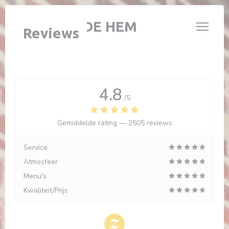
Cookies beheer paneel
L'ÉTABLE DE HEM
Reviews
4.8
/5
Gemiddelde rating —
2505 reviews
Service
Atmosfeer
Menu's
Kwaliteit/Prijs