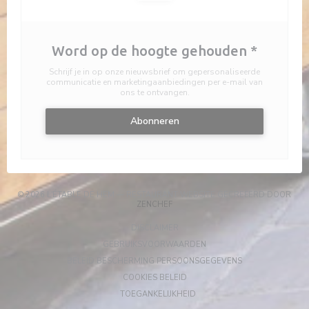
Word op de hoogte gehouden
*
Schrijf je in op onze nieuwsbrief om gepersonaliseerde
communicatie en marketingaanbiedingen per e-mail van
ons te ontvangen.
Abonneren
© 2026 L'ÉTABLE DE HEM — RESTAURANT WEBSITE GECREËERD DOOR
((OPENT IN EEN NIEUW VENSTER))
ZENCHEF
((OPENT IN EEN NIEUW VENSTER))
DISCLAIMER
((OPENT IN EEN NIEUW VEN
GEBRUIKSVOORWAARDEN
((OPENT IN EEN 
BELEID BESCHERMING PERSOONSGEGEVENS
((OPENT IN EEN NIEUW VENSTER
COOKIES BELEID
((OPENT IN EEN NIEUW VENST
TOEGANKELIJKHEID