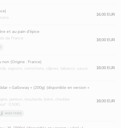
nce)
16,00 EUR
gnons
re et au pain d'épice
uts de France
18,00 EUR
D
 non (Origine : France)
18,00 EUR
de, oignons, cornichons, câpres, tabasco, sauce
dar « Galloway » (200g) (disponible en version «
gne, jambon, moutarde, bière, cheddar
18,00 EUR
uf : 0,50€)
MOSTERD