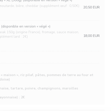
 » XL (300g) (disponible en version « végé »)
outarde, bière, cheddar (supplément œuf : 0,50€)
20,50 EUR
(disponible en version « végé »)
teak 150g (origine France), fromage, sauce maison,
18,00 EUR
plément lard : 2€)
 maison », riz pilaf, pâtes, pommes de terre au four et
doise)
naise, tartare, poivre, champignons, maroilles
yonnaise) : 2€