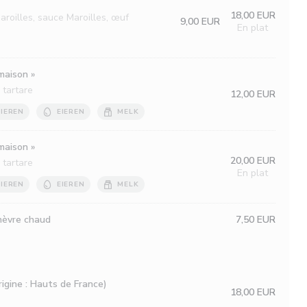
18,00 EUR
roilles, sauce Maroilles, œuf
9,00 EUR
En plat
maison »
 tartare
12,00 EUR
IEREN
EIEREN
MELK
maison »
20,00 EUR
 tartare
En plat
IEREN
EIEREN
MELK
chèvre chaud
7,50 EUR
igine : Hauts de France)
18,00 EUR