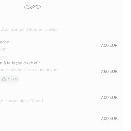
r 5/10 minutes d'attente minimum
arché
7,00 EUR
mager
n à la façon du chef *
ndes, crème citron et meringue
7,50 EUR
MELK
7,00 EUR
lé maison, glace Yaourt
7,00 EUR