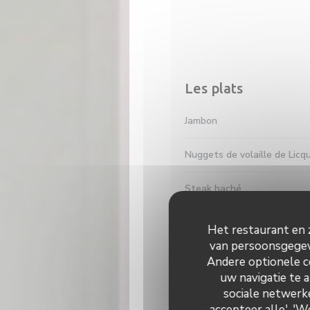
Les plats
Jambon
Nuggets de volaille de Licq
Steak haché
Mini burger
Het restaurant en z
van persoonsgegeve
Mini welsh
Andere optionele c
uw navigatie te a
Accompagnement au choix : f
sociale netwerke
accepteer alle', '