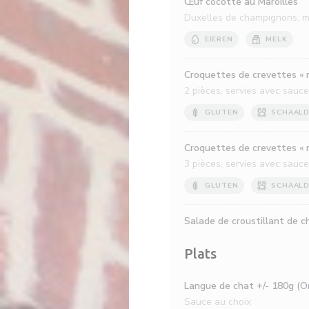
Œuf cocotte au Maroilles
Duxelles de champignons, ma
EIEREN
MELK
Croquettes de crevettes « 
2 pièces, servies avec sauce
GLUTEN
SCHAALD
Croquettes de crevettes « 
3 pièces, servies avec sauce
GLUTEN
SCHAALD
Salade de croustillant de 
Plats
Langue de chat +/- 180g (Or
Sauce au choix