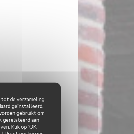
n tot de verzameling
aard geïnstalleerd.
 worden gebruikt om
v. gerelateerd aan
ven. Klik op 'OK,
n. U kunt uw keuzes