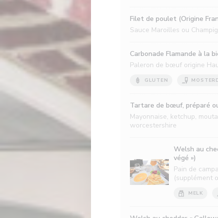
Filet de poulet (Origine Fra
Sauce Maroilles ou Champi
Carbonade Flamande à la biè
Paleron de bœuf origine Ha
GLUTEN
MOSTER
Tartare de bœuf, préparé ou
Mayonnaise, ketchup, moutar
worcestershire
Welsh au ched
végé »)
Pain de campa
(supplément œ
MELK