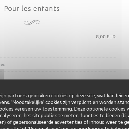
Pour les enfants
8,00 EUR
ues
ijn partners gebruiken cookies op deze site, wat kan leide
ns. 'Noodzakelijke' cookies zijn verplicht en worden stand
ookies vereisen uw toestemming. Deze optionele cookies
nalyseren, het sitepubliek te meten, functies te bieden (bij
rites, pâtes, riz, légumes de saison
n) of gepersonaliseerde advertenties of inhoud weer te ge
Weiger alle' of 'Personaliseer' om uw voorkeuren te behere
L'étable de Hem