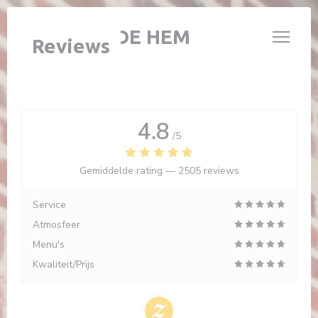
Cookies beheer paneel
L'ÉTABLE DE HEM
Reviews
4.8
/5
Gemiddelde rating —
2505 reviews
Service
Atmosfeer
Menu's
Kwaliteit/Prijs