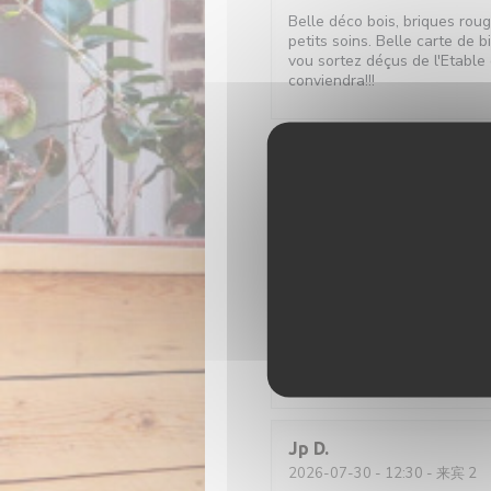
Belle déco bois, briques rou
petits soins. Belle carte de b
vou sortez déçus de l'Etable 
conviendra!!!
Isabelle
C
2026-08-01
- 19:15 - 来宾 2
Très bon moment, avec un acc
délicieuses, je recommande 
Jerome
C
2026-07-30
- 12:15 - 来宾 9
Jp
D
2026-07-30
- 12:30 - 来宾 2