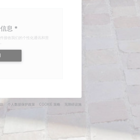
新信息
*
件接收我们的个性化通讯和营
。
阅
口中打开))
((在新窗口中打开))
((在新窗口中打开))
((在新窗口中打开))
((在新窗口中打开))
款
个人数据保护政策
COOKIE 策略
无障碍设施