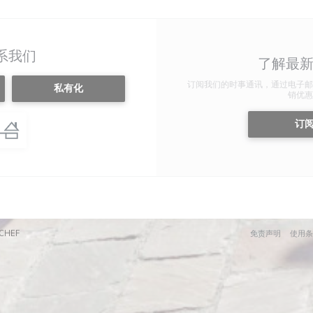
系我们
了解最
订阅我们的时事通讯，通过电子邮
私有化
销优惠
订
((在新窗口中打开))
((在新窗
CHEF
免责声明
使用条