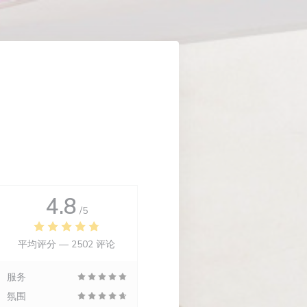
4.8
/5
平均评分 —
2502 评论
服务
氛围