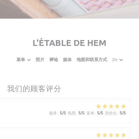
L'ÉTABLE DE HEM
菜单
照片
评论
媒体
地图和联系方式
ZH
我们的顾客评分
服务
:
5
/5
氛围
:
5
/5
菜单
:
5
/5
质价比
:
5
/5