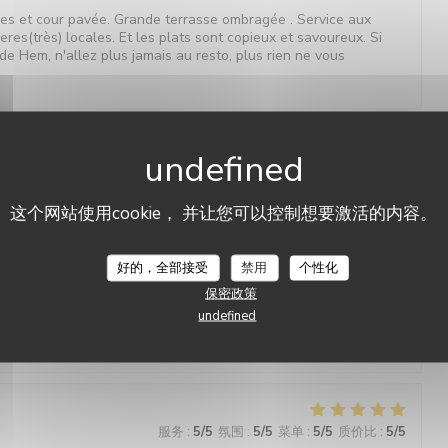
ges et cour pavée. Grande terrasse ombragée . Service aux
ieres(très) locales. Et les plats sont copieux et savoureux. Si
de Hem, n'allez plus jamais au resto, plus rien ne vous
服务
:
5
/5
氛围
:
5
/5
菜单
:
5
/5
质价比
:
5
/5
这个网站使用cookie， 并让您可以控制想要激活的内容。
ueil irréprochable et bienveillant Croquettes de crevettes
L'étable de Hem
Le café gourmand un régal Bref Vivement la prochaine!
好的，全部接受
禁用
个性化
保密政策
undefined
服务
:
5
/5
氛围
:
5
/5
菜单
:
5
/5
质价比
:
5
/5
服务
:
5
/5
氛围
:
5
/5
菜单
:
5
/5
质价比
:
5
/5