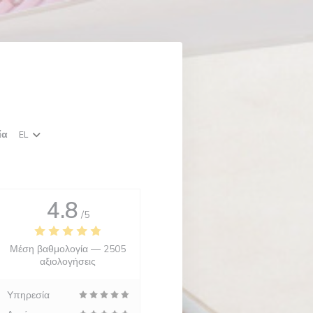
ία
EL
4.8
/5
Μέση βαθμολογία —
2505
αξιολογήσεις
Υπηρεσία