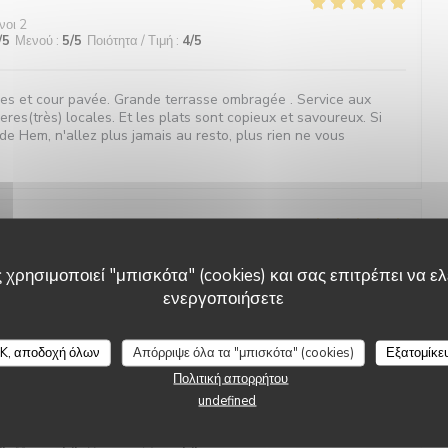
νοι 2
/5
Μενού
:
5
/5
Ποιότητα / Τιμή
:
4
/5
ges et cour pavée. Grande terrasse ombragée . Service aux
ieres(très) locales. Et les plats sont copieux et savoureux. Si
de Hem, n'allez plus jamais au resto, plus rien ne vous
νοι 2
/5
Μενού
:
5
/5
Ποιότητα / Τιμή
:
5
/5
 χρησιμοποιεί "μπισκότα" (cookies) και σας επιτρέπει να ελέ
ενεργοποιήσετε
ueil irréprochable et bienveillant Croquettes de crevettes
L'étable de Hem
Le café gourmand un régal Bref Vivement la prochaine!
K, αποδοχή όλων
Απόρριψε όλα τα "μπισκότα" (cookies)
Εξατομίκε
Πολιτική απορρήτου
undefined
νοι 9