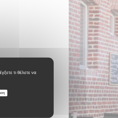
γξετε τι θέλετε να
υση