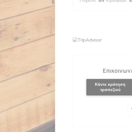
Υπηρεσία
:
5
/5
Ατμόσφαιρα
:
5
Επικοινων
Κάντε κράτηση
τραπεζιού