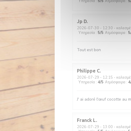
Υπηρεσία
:
5
/5
Ατμόσφαιρα
:
5
Jp
D
2026-07-30
- 12:30 - καλεσμέ
Υπηρεσία
:
5
/5
Ατμόσφαιρα
:
5
Tout est bon
Philippe
C
2026-07-29
- 12:15 - καλεσμέ
Υπηρεσία
:
4
/5
Ατμόσφαιρα
:
4
J' ai adoré l'œuf cocotte au ma
Franck
L
2026-07-29
- 13:00 - καλεσμέ