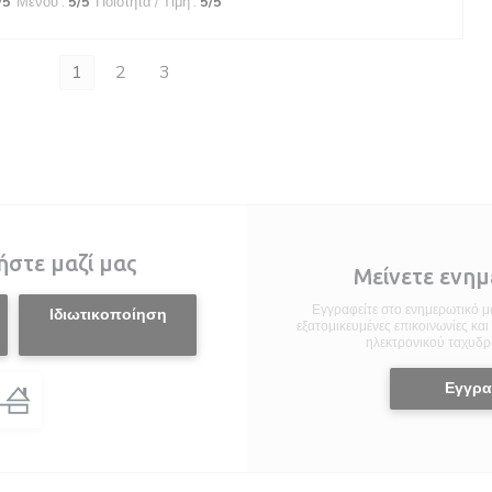
/5
Μενού
:
5
/5
Ποιότητα / Τιμή
:
5
/5
1
2
3
ήστε μαζί μας
Μείνετε ενη
Εγγραφείτε στο ενημερωτικό μα
Ιδιωτικοποίηση
εξατομικευμένες επικοινωνίες κα
ηλεκτρονικού ταχυδρ
Εγγρ