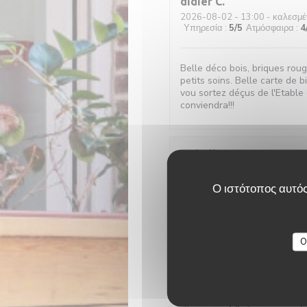
didier
C
2026-08-02
- 13:00 - καλεσμέ
Υπηρεσία
:
5
/5
Ατμόσφαιρα
:
4
Belle déco bois, briques rou
petits soins. Belle carte de b
vou sortez déçus de l'Etable 
conviendra!!!
Isabelle
C
2026-08-01
- 19:15 - καλεσμέ
Υπηρεσία
:
5
/5
Ατμόσφαιρα
:
5
Ο ιστότοπος αυτός
Très bon moment, avec un acc
délicieuses, je recommande 
O
Jerome
C
2026-07-30
- 12:15 - καλεσμέ