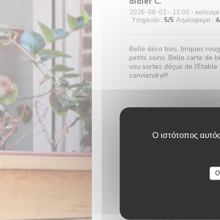
didier
C
2026-08-02
- 13:00 - καλεσμέ
Υπηρεσία
:
5
/5
Ατμόσφαιρα
:
4
Belle déco bois, briques rou
petits soins. Belle carte de b
vou sortez déçus de l'Etable 
conviendra!!!
Isabelle
C
2026-08-01
- 19:15 - καλεσμέ
Υπηρεσία
:
5
/5
Ατμόσφαιρα
:
5
Ο ιστότοπος αυτός
Très bon moment, avec un acc
délicieuses, je recommande 
O
Jerome
C
2026-07-30
- 12:15 - καλεσμέ