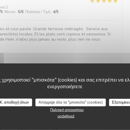
νοι 2
/5
Μενού
:
5
/5
Ποιότητα / Τιμή
:
4
/5
ges et cour pavée. Grande terrasse ombragée . Service aux
ieres(très) locales. Et les plats sont copieux et savoureux. Si
de Hem, n'allez plus jamais au resto, plus rien ne vous
νοι 2
/5
Μενού
:
5
/5
Ποιότητα / Τιμή
:
5
/5
 χρησιμοποιεί "μπισκότα" (cookies) και σας επιτρέπει να ελέ
ενεργοποιήσετε
ueil irréprochable et bienveillant Croquettes de crevettes
L'étable de Hem
Le café gourmand un régal Bref Vivement la prochaine!
K, αποδοχή όλων
Απόρριψε όλα τα "μπισκότα" (cookies)
Εξατομίκε
Πολιτική απορρήτου
undefined
νοι 9