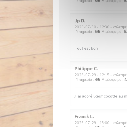
Υπηρεσία
:
5
/5
Ατμόσφαιρα
:
5
Jp
D
2026-07-30
- 12:30 - καλεσμέ
Υπηρεσία
:
5
/5
Ατμόσφαιρα
:
5
Tout est bon
Philippe
C
2026-07-29
- 12:15 - καλεσμέ
Υπηρεσία
:
4
/5
Ατμόσφαιρα
:
4
J' ai adoré l'œuf cocotte au ma
Franck
L
2026-07-29
- 13:00 - καλεσμέ