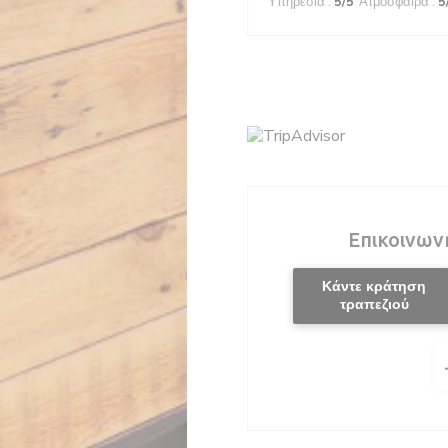
Υπηρεσία
:
5
/5
Ατμόσφαιρα
:
5
Επικοινων
Κάντε κράτηση
τραπεζιού