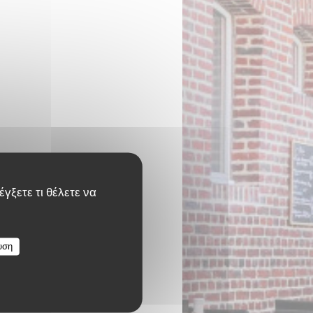
γξετε τι θέλετε να
υση