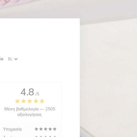
ία
EL
4.8
/5
Μέση βαθμολογία —
2505
αξιολογήσεις
Υπηρεσία