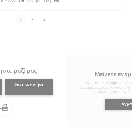
/5
Μενού
:
5
/5
Ποιότητα / Τιμή
:
5
/5
1
2
3
ήστε μαζί μας
Μείνετε ενη
Εγγραφείτε στο ενημερωτικό μα
Ιδιωτικοποίηση
εξατομικευμένες επικοινωνίες κα
ηλεκτρονικού ταχυδρ
Εγγρ