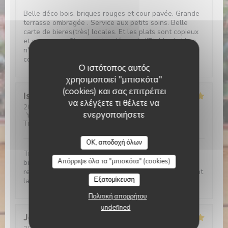
Belle déco bois, briques rouges et cour pavée. Grande
terrasse ombragée . Service aux petits soins. Belle
carte de bieres(très) locales. Et les plats sont copieux
et savoureux. Si vou sortez déçus de l'Etable de Hem,
n'allez plus jamais au resto, plus rien ne vous
conviendra!!!
Ο ιστότοπος αυτός
χρησιμοποιεί "μπισκότα"
(cookies) και σας επιτρέπει
Isabelle
C
να ελέγξετε τι θέλετε να
2026-08-01
- 19:15 - καλεσμένοι 2
ενεργοποιήσετε
Υπηρεσία
:
5
/5
Ατμόσφαιρα
:
5
/5
Μενού
:
5
/5
Ποιότητα /
Τιμή
:
5
/5
L'étable de Hem
OK, αποδοχή όλων
Très bon moment, avec un accueil irréprochable et
Απόρριψε όλα τα "μπισκότα" (cookies)
bienveillant Croquettes de crevettes délicieuses, je
recommande Le café gourmand un régal Bref Vivement
Εξατομίκευση
la prochaine!
Πολιτική απορρήτου
undefined
Jerome
C