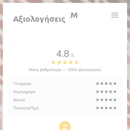
Πίνακας διαχείρισης "Μπισκότων" (Cookies)
L'ÉTABLE DE HEM
Αξιολογήσεις
4.8
/5
Μέση βαθμολογία —
2504 αξιολογήσεις
Υπηρεσία
Ατμόσφαιρα
Μενού
Ποιότητα/Τιμή