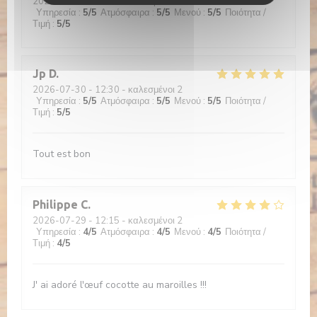
2026-07-30
- 12:15 - καλεσμένοι 9
Υπηρεσία
:
5
/5
Ατμόσφαιρα
:
5
/5
Μενού
:
5
/5
Ποιότητα /
Τιμή
:
5
/5
Jp
D
2026-07-30
- 12:30 - καλεσμένοι 2
Υπηρεσία
:
5
/5
Ατμόσφαιρα
:
5
/5
Μενού
:
5
/5
Ποιότητα /
Τιμή
:
5
/5
Tout est bon
Philippe
C
2026-07-29
- 12:15 - καλεσμένοι 2
Υπηρεσία
:
4
/5
Ατμόσφαιρα
:
4
/5
Μενού
:
4
/5
Ποιότητα /
Τιμή
:
4
/5
J' ai adoré l'œuf cocotte au maroilles !!!