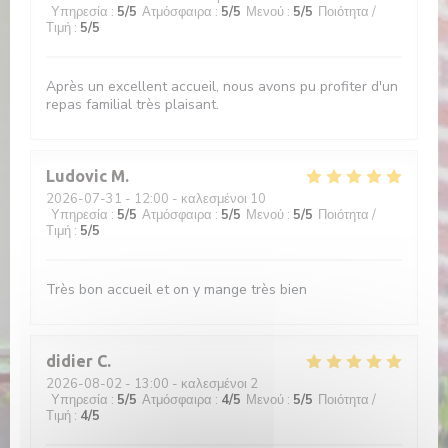
Υπηρεσία
:
5
/5
Ατμόσφαιρα
:
5
/5
Μενού
:
5
/5
Ποιότητα /
Τιμή
:
5
/5
Après un excellent accueil, nous avons pu profiter d'un
repas familial très plaisant.
Ludovic
M
2026-07-31
- 12:00 - καλεσμένοι 10
Υπηρεσία
:
5
/5
Ατμόσφαιρα
:
5
/5
Μενού
:
5
/5
Ποιότητα /
Τιμή
:
5
/5
Très bon accueil et on y mange très bien
didier
C
2026-08-02
- 13:00 - καλεσμένοι 2
Υπηρεσία
:
5
/5
Ατμόσφαιρα
:
4
/5
Μενού
:
5
/5
Ποιότητα /
Τιμή
:
4
/5