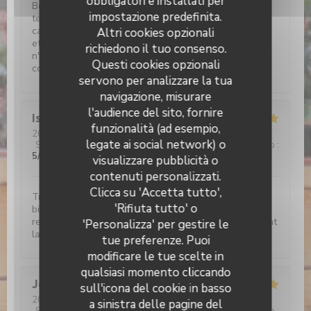
obbligatori e installati per
Belle déco bois, briques rouges et cour pavée. Grande
impostazione predefinita.
terrasse ombragée . Service aux petits soins. Belle
carte de bieres(très) locales. Et les plats sont copieux
Altri cookies opzionali
et savoureux. Si vou sortez déçus de l'Etable de Hem,
richiedono il tuo consenso.
n'allez plus jamais au resto, plus rien ne vous
Questi cookies opzionali
conviendra!!!
servono per analizzare la tua
navigazione, misurare
l'audience del sito, fornire
Isabelle
C
funzionalità (ad esempio,
2026-08-01
- 19:15 - Ospiti 2
legate ai social network) o
Servizio
:
5
/5
Atmosfera
:
5
/5
Cucina
:
5
/5
Qualità / Prezzo
:
5
/5
visualizzare pubblicità o
L'étable de Hem
contenuti personalizzati.
Clicca su 'Accetta tutto',
Très bon moment, avec un accueil irréprochable et
'Rifiuta tutto' o
bienveillant Croquettes de crevettes délicieuses, je
recommande Le café gourmand un régal Bref Vivement
'Personalizza' per gestire le
la prochaine!
tue preferenze. Puoi
modificare le tue scelte in
qualsiasi momento cliccando
Jerome
C
sull'icona del cookie in basso
2026-07-30
- 12:15 - Ospiti 9
a sinistra delle pagine del