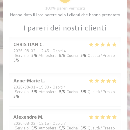
100% pareri verificati
Hanno dato il loro parere solo i clienti che hanno prenotato
I pareri dei nostri clienti
CHRISTIAN
C
2026-08-02
- 12:45 - Ospiti 4
Servizio
:
5
/5
Atmosfera
:
5
/5
Cucina
:
5
/5
Qualità / Prezzo
:
5
/5
Anne-Marie
L
2026-08-01
- 19:00 - Ospiti 4
Servizio
:
5
/5
Atmosfera
:
5
/5
Cucina
:
5
/5
Qualità / Prezzo
:
5
/5
Alexandre
M
2026-08-02
- 12:15 - Ospiti 7
Servizio
:
5
/5
Atmosfera
:
5
/5
Cucina
:
5
/5
Qualità / Prezzo
: