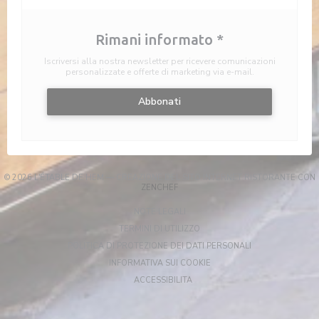
Rimani informato
*
Iscriversi alla nostra newsletter per ricevere comunicazioni
personalizzate e offerte di marketing via e-mail.
Abbonati
© 2026 L'ÉTABLE DE HEM — CREAZIONE DEL SITO INTERNET RISTORANTE CON
((APRE UNA NUOVA FINESTRA))
ZENCHEF
((APRE UNA NUOVA FINESTRA))
NOTE LEGALI
((APRE UNA NUOVA FINESTRA)
TERMINI DI UTILIZZO
((APRE UNA NUOV
POLITICA DI PROTEZIONE DEI DATI PERSONALI
((APRE UNA NUOVA FINESTR
INFORMATIVA SUI COOKIE
((APRE UNA NUOVA FINESTRA))
ACCESSIBILITA