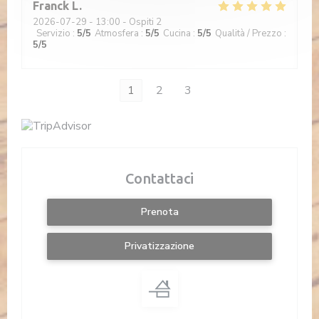
Franck
L
2026-07-29
- 13:00 - Ospiti 2
Servizio
:
5
/5
Atmosfera
:
5
/5
Cucina
:
5
/5
Qualità / Prezzo
:
5
/5
1
2
3
Contattaci
Prenota
Privatizzazione