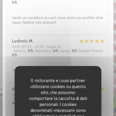
5
/5
Après un excellent accueil, nous avons pu profiter d'un
repas familial très plaisant.
Ludovic
M
2026-07-31
- 12:00 - Ospiti 10
Servizio
:
5
/5
Atmosfera
:
5
/5
Cucina
:
5
/5
Qualità / Prezzo
:
5
/5
Très bon accueil et on y mange très bien
Il ristorante e i suoi partner
utilizzano cookies su questo
didier
C
sito, che possono
2026-08-02
- 13:00 - Ospiti 2
comportare la raccolta di dati
Servizio
:
5
/5
Atmosfera
:
4
/5
Cucina
:
5
/5
Qualità / Prezzo
:
4
/5
personali. I cookies
denominati «necessari» sono