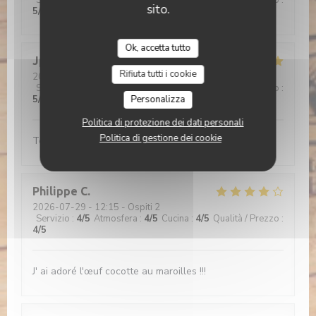
Servizio
:
5
/5
Atmosfera
:
5
/5
Cucina
:
5
/5
Qualità / Prezzo
:
sito.
5
/5
Ok, accetta tutto
Jp
D
Rifiuta tutti i cookie
2026-07-30
- 12:30 - Ospiti 2
Servizio
:
5
/5
Atmosfera
:
5
/5
Cucina
:
5
/5
Qualità / Prezzo
:
5
/5
Personalizza
Politica di protezione dei dati personali
Politica di gestione dei cookie
Tout est bon
Philippe
C
2026-07-29
- 12:15 - Ospiti 2
Servizio
:
4
/5
Atmosfera
:
4
/5
Cucina
:
4
/5
Qualità / Prezzo
:
4
/5
J' ai adoré l'œuf cocotte au maroilles !!!