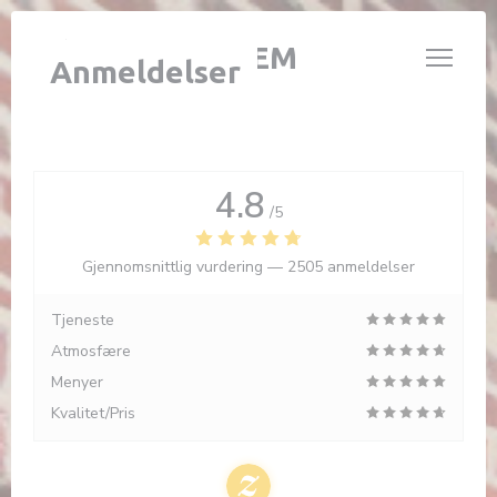
Panel for informasjonskapsler
L'ÉTABLE DE HEM
Anmeldelser
4.8
/5
Gjennomsnittlig vurdering —
2505 anmeldelser
Tjeneste
Atmosfære
Menyer
Kvalitet/Pris