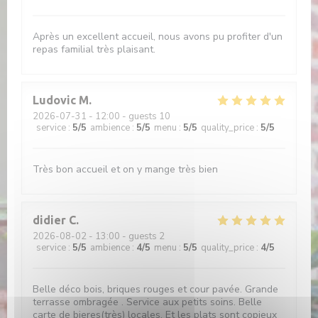
Après un excellent accueil, nous avons pu profiter d'un
repas familial très plaisant.
Ludovic
M
2026-07-31
- 12:00 - guests 10
service
:
5
/5
ambience
:
5
/5
menu
:
5
/5
quality_price
:
5
/5
Très bon accueil et on y mange très bien
didier
C
2026-08-02
- 13:00 - guests 2
service
:
5
/5
ambience
:
4
/5
menu
:
5
/5
quality_price
:
4
/5
Belle déco bois, briques rouges et cour pavée. Grande
terrasse ombragée . Service aux petits soins. Belle
carte de bieres(très) locales. Et les plats sont copieux