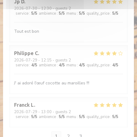
Jp
D
2026-07-30
- 12:30 - guests 2
service
:
5
/5
ambience
:
5
/5
menu
:
5
/5
quality_price
:
5
/5
Tout est bon
Philippe
C
2026-07-29
- 12:15 - guests 2
service
:
4
/5
ambience
:
4
/5
menu
:
4
/5
quality_price
:
4
/5
J' ai adoré l'œuf cocotte au maroilles !!!
Franck
L
2026-07-29
- 13:00 - guests 2
service
:
5
/5
ambience
:
5
/5
menu
:
5
/5
quality_price
:
5
/5
1
2
3