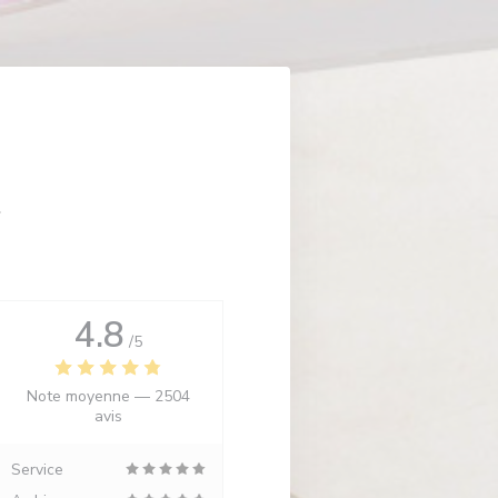
4.8
/5
Note moyenne —
2504
avis
Service