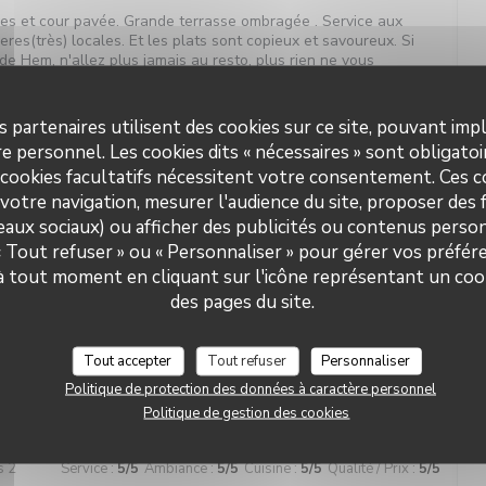
ges et cour pavée. Grande terrasse ombragée . Service aux
ieres(très) locales. Et les plats sont copieux et savoureux. Si
de Hem, n'allez plus jamais au resto, plus rien ne vous
s partenaires utilisent des cookies sur ce site, pouvant impl
e personnel. Les cookies dits « nécessaires » sont obligatoir
 cookies facultatifs nécessitent votre consentement. Ces co
s 2
Service
:
5
/5
Ambiance
:
5
/5
Cuisine
:
5
/5
Qualité / Prix
:
5
/5
votre navigation, mesurer l'audience du site, proposer des f
seaux sociaux) ou afficher des publicités ou contenus person
ueil irréprochable et bienveillant Croquettes de crevettes
 « Tout refuser » ou « Personnaliser » pour gérer vos préfé
L'étable de Hem
Le café gourmand un régal Bref Vivement la prochaine!
 à tout moment en cliquant sur l'icône représentant un coo
des pages du site.
Tout accepter
Tout refuser
Personnaliser
s 9
Service
:
5
/5
Ambiance
:
5
/5
Cuisine
:
5
/5
Qualité / Prix
:
5
/5
Politique de protection des données à caractère personnel
Politique de gestion des cookies
s 2
Service
:
5
/5
Ambiance
:
5
/5
Cuisine
:
5
/5
Qualité / Prix
:
5
/5