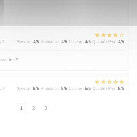
s 2
Service
:
4
/5
Ambiance
:
4
/5
Cuisine
:
4
/5
Qualité / Prix
:
4
/5
roilles !!!
s 2
Service
:
5
/5
Ambiance
:
5
/5
Cuisine
:
5
/5
Qualité / Prix
:
5
/5
1
2
3