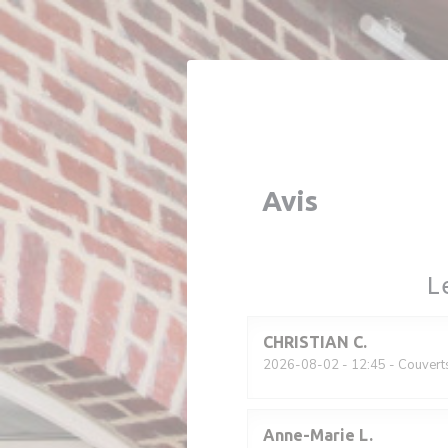
Personnalisation de vos choix en matière de cookies
Avis
L
CHRISTIAN
C
2026-08-02
- 12:45 - Couvert
Anne-Marie
L