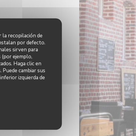
r la recopilación de
nstalan por defecto.
nales sirven para
s (por ejemplo,
ados. Haga clic en
s. Puede cambiar sus
nferior izquierda de