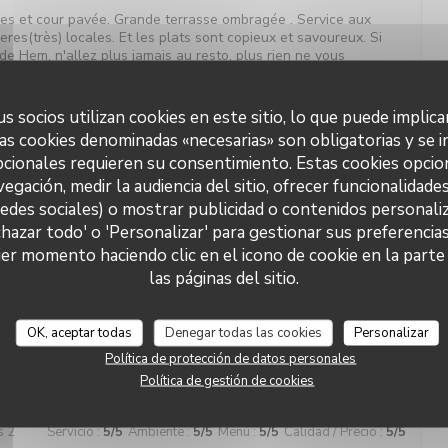
ges et cour pavée. Grande terrasse ombragée . Service aux
ieres(très) locales. Et les plats sont copieux et savoureux. Si
de Hem, n'allez plus jamais au resto, plus rien ne vous
s socios utilizan cookies en este sitio, lo que puede implica
as cookies denominadas «necesarias» son obligatorias y se i
cionales requieren su consentimiento. Estas cookies opcio
s 2
Servicio
:
5
/5
Ambiente
:
5
/5
Menú
:
5
/5
Calidad / Precio
:
5
/5
vegación, medir la audiencia del sitio, ofrecer funcionalidade
redes sociales) o mostrar publicidad o contenidos personaliz
ueil irréprochable et bienveillant Croquettes de crevettes
chazar todo' o 'Personalizar' para gestionar sus preferencia
L'étable de Hem
Le café gourmand un régal Bref Vivement la prochaine!
er momento haciendo clic en el icono de cookie en la parte i
las páginas del sitio.
OK, aceptar todas
Denegar todas las cookies
Personalizar
s 9
Servicio
:
5
/5
Ambiente
:
5
/5
Menú
:
5
/5
Calidad / Precio
:
5
/5
Política de protección de datos personales
Política de gestión de cookies
s 2
Servicio
:
5
/5
Ambiente
:
5
/5
Menú
:
5
/5
Calidad / Precio
:
5
/5