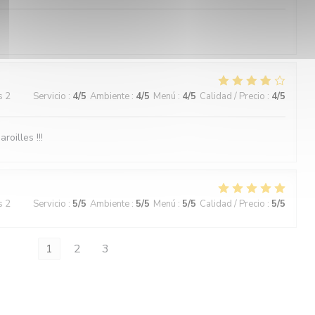
s 2
Servicio
:
4
/5
Ambiente
:
4
/5
Menú
:
4
/5
Calidad / Precio
:
4
/5
roilles !!!
s 2
Servicio
:
5
/5
Ambiente
:
5
/5
Menú
:
5
/5
Calidad / Precio
:
5
/5
1
2
3