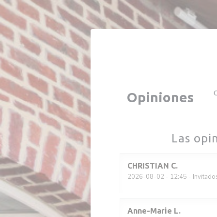
Personalización de sus opciones de cookies
C
Opiniones
Las opi
CHRISTIAN
C
2026-08-02
- 12:45 - Invitado
Anne-Marie
L