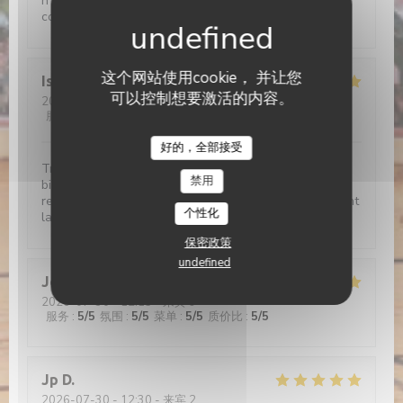
n'allez plus jamais au resto, plus rien ne vous
conviendra!!!
这个网站使用cookie， 并让您
Isabelle
C
可以控制想要激活的内容。
2026-08-01
- 19:15 - 来宾 2
服务
:
5
/5
氛围
:
5
/5
菜单
:
5
/5
质价比
:
5
/5
L'étable de Hem
好的，全部接受
Très bon moment, avec un accueil irréprochable et
禁用
bienveillant Croquettes de crevettes délicieuses, je
recommande Le café gourmand un régal Bref Vivement
个性化
la prochaine!
保密政策
undefined
Jerome
C
2026-07-30
- 12:15 - 来宾 9
服务
:
5
/5
氛围
:
5
/5
菜单
:
5
/5
质价比
:
5
/5
Jp
D
2026-07-30
- 12:30 - 来宾 2