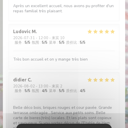
Après un excellent accueil, nous avons pu profiter d'un
repas familial très plaisant.
Ludovic
M
2026-07-31
- 12:00 - 来宾 10
服务
:
5
/5
氛围
:
5
/5
菜单
:
5
/5
质价比
:
5
/5
Très bon accueil et on y mange très bien
didier
C
2026-08-02
- 13:00 - 来宾 2
服务
:
5
/5
氛围
:
4
/5
菜单
:
5
/5
质价比
:
4
/5
Belle déco bois, briques rouges et cour pavée. Grande
terrasse ombragée . Service aux petits soins. Belle
carte de bieres(très) locales. Et les plats sont copieux
et savoureux. Si vou sortez déçus de l'Etable de Hem,