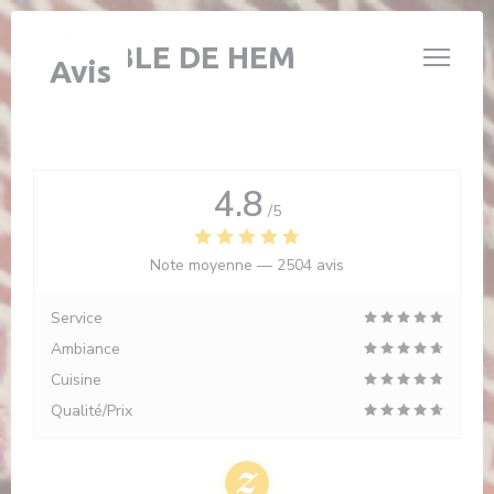
Personnalisation de vos choix en matière de cookies
L'ÉTABLE DE HEM
Avis
4.8
/5
Note moyenne —
2504 avis
Service
Ambiance
Cuisine
Qualité/Prix