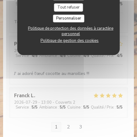
Service
:
5
/5
Ambiance
:
5
/5
Cuisine
:
5
/5
Qualité / Prix
:
5
/5
Tout refuser
Personnaliser
Tout est bon
Politique de protection des données à caractère
personnel
Politique de gestion des cookies
Philippe
C
2026-07-29
- 12:15 - Couverts 2
Service
:
4
/5
Ambiance
:
4
/5
Cuisine
:
4
/5
Qualité / Prix
:
4
/5
J' ai adoré l'œuf cocotte au maroilles !!!
Franck
L
2026-07-29
- 13:00 - Couverts 2
Service
:
5
/5
Ambiance
:
5
/5
Cuisine
:
5
/5
Qualité / Prix
:
5
/5
1
2
3