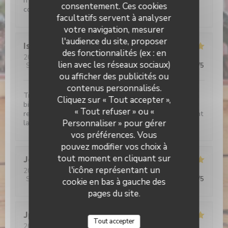
n'allez plus jamais au resto, plus rien ne vous
consentement. Ces cookies
conviendra!!!
facultatifs servent à analyser
votre navigation, mesurer
l'audience du site, proposer
Isabelle
C
des fonctionnalités (ex : en
2026-08-01
- 19:15 - Couverts 2
lien avec les réseaux sociaux)
Service
:
5
/5
Ambiance
:
5
/5
Cuisine
:
5
/5
Qualité / Prix
:
5
/5
ou afficher des publicités ou
contenus personnalisés.
L'étable de Hem
Très bon moment, avec un accueil irréprochable et
Cliquez sur « Tout accepter »,
bienveillant Croquettes de crevettes délicieuses, je
« Tout refuser » ou «
recommande Le café gourmand un régal Bref Vivement
Personnaliser » pour gérer
la prochaine!
vos préférences. Vous
pouvez modifier vos choix à
tout moment en cliquant sur
Jerome
C
l'icône représentant un
2026-07-30
- 12:15 - Couverts 9
Service
:
5
/5
Ambiance
:
5
/5
Cuisine
:
5
/5
Qualité / Prix
:
5
/5
cookie en bas à gauche des
pages du site.
Jp
D
Tout accepter
2026-07-30
- 12:30 - Couverts 2