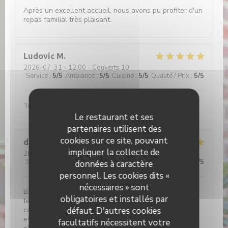
Après un excellent accueil, nous avons pu profiter d'un
repas familial très plaisant.
Ludovic
M
2026-07-31
- 12:00 - Couverts 10
Service
:
5
/5
Ambiance
:
5
/5
Cuisine
:
5
/5
Qualité / Prix
:
5
/5
Très bon accueil et on y mange très bien
Le restaurant et ses
partenaires utilisent des
cookies sur ce site, pouvant
didier
C
impliquer la collecte de
2026-08-02
- 13:00 - Couverts 2
Service
:
5
/5
Ambiance
:
4
/5
Cuisine
:
5
/5
Qualité / Prix
:
4
/5
données à caractère
personnel. Les cookies dits «
nécessaires » sont
Belle déco bois, briques rouges et cour pavée. Grande
obligatoires et installés par
terrasse ombragée . Service aux petits soins. Belle
défaut. D'autres cookies
carte de bieres(très) locales. Et les plats sont copieux
et savoureux. Si vou sortez déçus de l'Etable de Hem,
facultatifs nécessitent votre