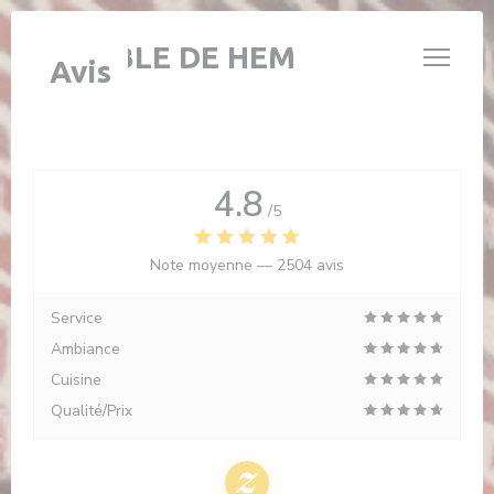
Personnalisation de vos choix en matière de cookies
L'ÉTABLE DE HEM
Avis
4.8
/5
Note moyenne —
2504 avis
Service
Ambiance
Cuisine
Qualité/Prix