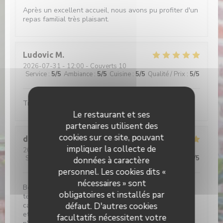
Après un excellent accueil, nous avons pu profiter d'un
repas familial très plaisant.
Ludovic
M
2026-07-31
- 12:00 - Couverts 10
Service
:
5
/5
Ambiance
:
5
/5
Cuisine
:
5
/5
Qualité / Prix
:
5
/5
Très bon accueil et on y mange très bien
Le restaurant et ses
partenaires utilisent des
cookies sur ce site, pouvant
didier
C
impliquer la collecte de
2026-08-02
- 13:00 - Couverts 2
Service
:
5
/5
Ambiance
:
4
/5
Cuisine
:
5
/5
Qualité / Prix
:
4
/5
données à caractère
personnel. Les cookies dits «
nécessaires » sont
Belle déco bois, briques rouges et cour pavée. Grande
obligatoires et installés par
terrasse ombragée . Service aux petits soins. Belle
défaut. D'autres cookies
carte de bieres(très) locales. Et les plats sont copieux
et savoureux. Si vou sortez déçus de l'Etable de Hem,
facultatifs nécessitent votre