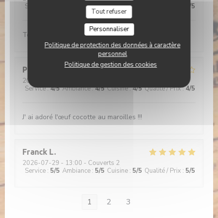
Service
:
5
/5
Ambiance
:
5
/5
Cuisine
:
5
/5
Qualité / Prix
:
5
/5
Tout refuser
Personnaliser
Tout est bon
Politique de protection des données à caractère
personnel
Politique de gestion des cookies
Philippe
C
2026-07-29
- 12:15 - Couverts 2
Service
:
4
/5
Ambiance
:
4
/5
Cuisine
:
4
/5
Qualité / Prix
:
4
/5
J' ai adoré l'œuf cocotte au maroilles !!!
Franck
L
2026-07-29
- 13:00 - Couverts 2
Service
:
5
/5
Ambiance
:
5
/5
Cuisine
:
5
/5
Qualité / Prix
:
5
/5
1
2
3