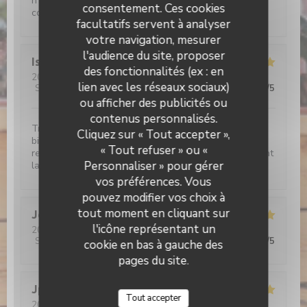
n'allez plus jamais au resto, plus rien ne vous
consentement. Ces cookies
conviendra!!!
facultatifs servent à analyser
votre navigation, mesurer
l'audience du site, proposer
Isabelle
C
des fonctionnalités (ex : en
2026-08-01
- 19:15 - Couverts 2
lien avec les réseaux sociaux)
Service
:
5
/5
Ambiance
:
5
/5
Cuisine
:
5
/5
Qualité / Prix
:
5
/5
ou afficher des publicités ou
contenus personnalisés.
L'étable de Hem
Très bon moment, avec un accueil irréprochable et
Cliquez sur « Tout accepter »,
bienveillant Croquettes de crevettes délicieuses, je
« Tout refuser » ou «
recommande Le café gourmand un régal Bref Vivement
Personnaliser » pour gérer
la prochaine!
vos préférences. Vous
pouvez modifier vos choix à
tout moment en cliquant sur
Jerome
C
l'icône représentant un
2026-07-30
- 12:15 - Couverts 9
Service
:
5
/5
Ambiance
:
5
/5
Cuisine
:
5
/5
Qualité / Prix
:
5
/5
cookie en bas à gauche des
pages du site.
Jp
D
Tout accepter
2026-07-30
- 12:30 - Couverts 2