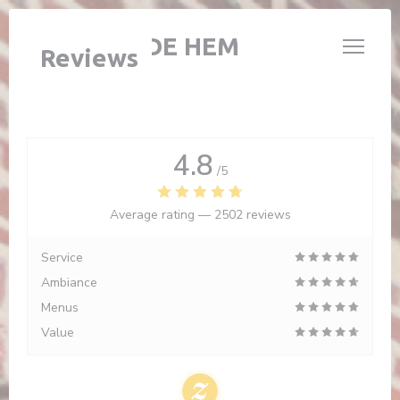
Personalizing your cookie choices
L'ÉTABLE DE HEM
Reviews
4.8
/5
Average rating —
2502 reviews
Service
Ambiance
Menus
Value