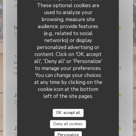
n'allez plus jamais au resto, plus rien ne vous
These optional cookies are
conviendra!!!
used to analyze your
browsing, measure site
audience, provide features
Isabelle
C
(e.g., related to social
2026-08-01
- 19:15 - Guests 2
Service
:
5
/5
Ambiance
:
5
/5
Food
:
5
/5
Value
:
5
/5
networks) or display
personalized advertising or
L'étable de Hem
content. Click on 'OK, accept
Très bon moment, avec un accueil irréprochable et
all', 'Deny all' or 'Personalize'
bienveillant Croquettes de crevettes délicieuses, je
to manage your preferences.
recommande Le café gourmand un régal Bref Vivement
la prochaine!
You can change your choices
at any time by clicking on the
cookie icon at the bottom
Jerome
C
left of the site pages.
2026-07-30
- 12:15 - Guests 9
Service
:
5
/5
Ambiance
:
5
/5
Food
:
5
/5
Value
:
5
/5
OK, accept all
Deny all cookies
Jp
D
Personalize
2026-07-30
- 12:30 - Guests 2