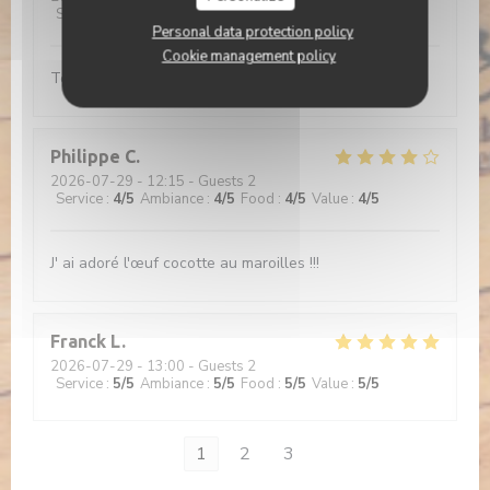
Service
:
5
/5
Ambiance
:
5
/5
Food
:
5
/5
Value
:
5
/5
Personal data protection policy
Cookie management policy
Tout est bon
Philippe
C
2026-07-29
- 12:15 - Guests 2
Service
:
4
/5
Ambiance
:
4
/5
Food
:
4
/5
Value
:
4
/5
J' ai adoré l'œuf cocotte au maroilles !!!
Franck
L
2026-07-29
- 13:00 - Guests 2
Service
:
5
/5
Ambiance
:
5
/5
Food
:
5
/5
Value
:
5
/5
1
2
3